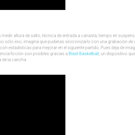
s medir altura de salto, técnica de entrada a canasta, tiempo en suspens
Y no sólo eso, imagina que pudieras sincronizarlo con una grabación de 
y con estadísticas para mejorar en el siguiente partido. Pues deja de imag
encia ficción son posibles gracias a
Blast Basketball
, un dispositivo que
a de la cancha.