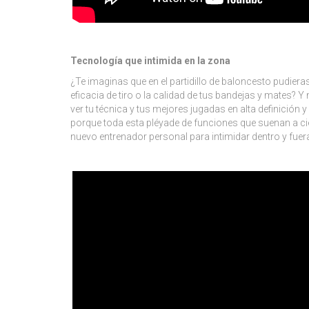
Tecnología que intimida en la zona
¿Te imaginas que en el partidillo de baloncesto pudiera
eficacia de tiro o la calidad de tus bandejas y mates? 
ver tu técnica y tus mejores jugadas en alta definición 
porque toda esta pléyade de funciones que suenan a ci
nuevo entrenador personal para intimidar dentro y fuer