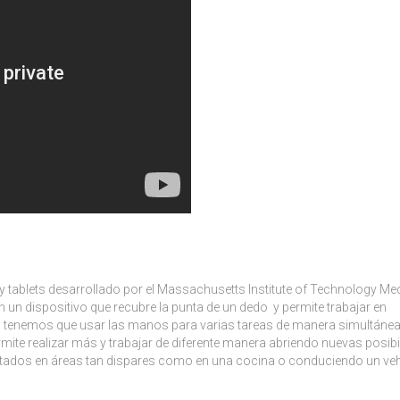
y tablets desarrollado por el Massachusetts Institute of Technology Me
 un dispositivo que recubre la punta de un dedo y permite trabajar en
 o tenemos que usar las manos para varias tareas de manera simultánea
ite realizar más y trabajar de diferente manera abriendo nuevas posib
tados en áreas tan dispares como en una cocina o conduciendo un veh