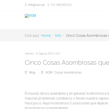
info@voix.pe
+51 965342525
Está aquí:
Home
Info
Cinco Cosas Asombrosas qu
Viernes, 12 Agosto 2016 13:21
Cinco Cosas Asombrosas que s
Blog
M2M
Cosas Asombrosas
El mundo de los wearables y en general, la electrónic
mejoran problemas cotidianos o llevan nuestra capaci
hace poco. Aquí mostramos 5 soluciones que dejaran c
tecnológicos sorprendentes.