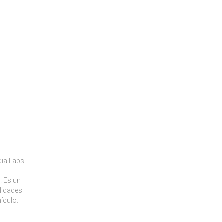
dia Labs
. Es un
ilidades
ículo.