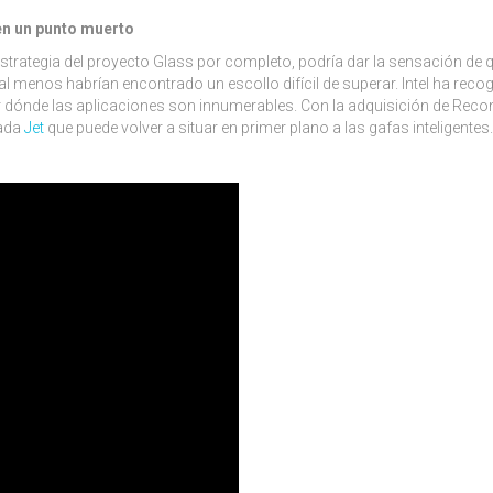
en un punto muerto
trategia del proyecto Glass por completo, podría dar la sensación de q
al menos habrían encontrado un escollo difícil de superar. Intel ha recog
or dónde las aplicaciones son innumerables. Con la adquisición de Reco
mada
Jet
que puede volver a situar en primer plano a las gafas inteligentes.