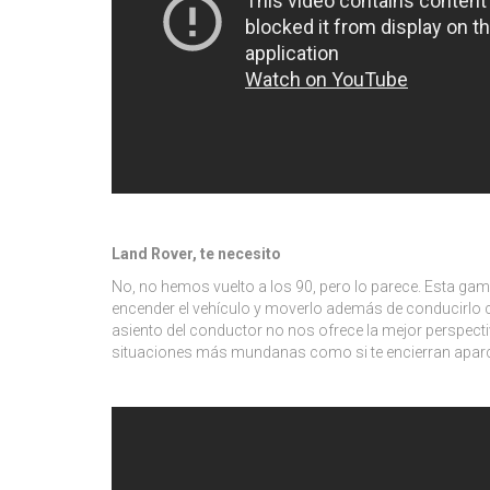
Land Rover, te necesito
No, no hemos vuelto a los 90, pero lo parece. Esta g
encender el vehículo y moverlo además de conducirlo co
asiento del conductor no nos ofrece la mejor perspec
situaciones más mundanas como si te encierran aparcan