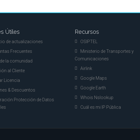
s Útiles
Recursos
cio de actualizaciones
OSIPTEL
ntas Frecuentes
Ministerio de Transportes y
Comunicaciones
de la comunidad
Airlink
ión al Cliente
Google Maps
ar Licencia
Google Earth
nes & Descuentos
Whois Nslookup
ración Protección de Datos
les
Cuál es mi IP Pública