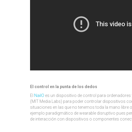
El control en la punta de los dedos
El
NailO
es un dispositivo de control para ordenadores 
(MIT Media Labs) para poder controlar dispositivos con
situaciones en las que no tenemos toda la mano libre
ejemplo paradigmático de wearable disruptivo pues perm
de interacción con dispositivos o componentes conec