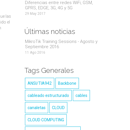
Diferencias entre redes WiFi, GSM,
GPRS, EDGE, 3G, 4G y 5G
29 May 2017
ue las
ido el
n
Últimas noticias
MikroTik Training Sessions - Agosto y
Septiembre 2016
11 Ago 2016
Tags Generales
ANSI/TIA942
Backbone
cableado estructurado
cables
canaletas
CLOUD
CLOUD COMPUTING