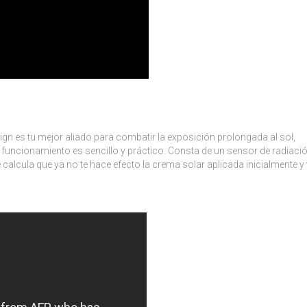
sign es tu mejor aliado para combatir la exposición prolongada al sol,
uncionamiento es sencillo y práctico. Consta de un sensor de radiaci
 calcula que ya no te hace efecto la crema solar aplicada inicialmente y 