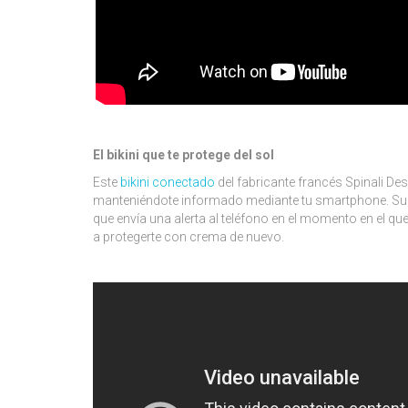
El bikini que te protege del sol
Este
bikini conectado
del fabricante francés Spinali De
manteniéndote informado mediante tu smartphone. Su f
que envía una alerta al teléfono en el momento en el que
a protegerte con crema de nuevo.