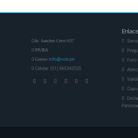
Enlace
Av. Sanchez Cerro 637
Servi
PIURA
Pregu
:
info@voix.pe
Correo
Foro 
Celular: (51) 965342525
Atenc
Valid
Cupo
Decla
Persona