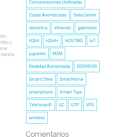
Comunicaciones Unificadas
Cosas Asombrosas
Data Center
domótica
ethernet
gabinetes
ión,
H264
H264+
HOSTING
IoT
vídeo y
inar
juguetes
M2M
 será tu
Realidad Aumentada
SERVIDOR
Smart Cities
SmartHome
smartphone
Smart Toys
Telefonía IP
UC
UTP
VPS
wireless
Comentarios