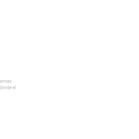
ermite
dónde el