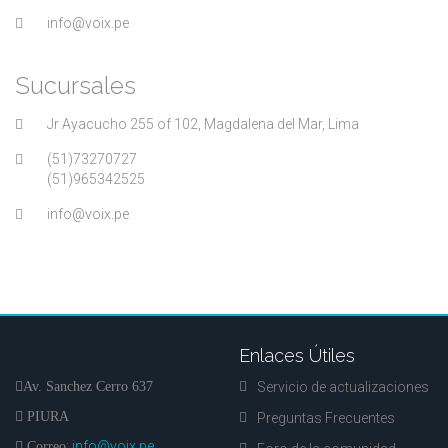
info@voix.pe
Sucursales
Jr Ayacucho 255 of 102, Magdalena del Mar, Lima
(51)73270727
(51)965342525
info@voix.pe
Enlaces Útiles
Av. Sanchez Cerro 637
Servicio de actualizaciones
PIURA
Preguntas Frecuentes
:
info@voix.pe
Correo