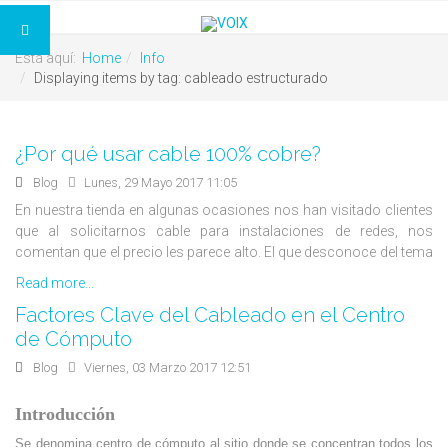
Está aquí:
Home
Info
Displaying items by tag: cableado estructurado
¿Por qué usar cable 100% cobre?
Blog
Lunes, 29 Mayo 2017 11:05
En nuestra tienda en algunas ocasiones nos han visitado clientes
que al solicitarnos cable para instalaciones de redes, nos
comentan que el precio les parece alto. El que desconoce del tema
o que solo quiere el precio más bajo, simplemente se va y lo
Read more...
compra más barato con otro proveedor. Lamentablemente éste
Factores Clave del Cableado en el Centro
regresa luego de comprobar que ese cable “económico” no
de Cómputo
cumple con las expectativas y no pasa las pruebas para tener una
óptima instalación, cosa muy fácil de detectar mediante pruebas
Blog
Viernes, 03 Marzo 2017 12:51
de certificaciones de puntos, pero ya a esta altura, ha tenido una
clara pérdida de dinero.
Introducción
Se denomina centro de cómputo al sitio donde se concentran todos los