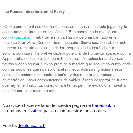
“La Fuerza” despierta en el Furby
¿Qué ocurre si unimos dos fenómenos de masas en un solo juguete y lo
conectamos al Internet de las Cosas? Eso mismo es lo que ocurre
con
Furbacca
, un Furby de la marca Hasbro pero ambientado en el
universo Star Wars. Como si de un pequeño Chewbacca se tratase, este
muñeco interactúa con su "cuidador" respondiendo, agitándose o
solicitando cosas. Pero el verdadero potencial de Furbacca aparece con la
App gratuita de Hasbro, que permite jugar con él, coleccionar diversas
figuras y desbloquear nuevos premios a medida que seguimos cumpliendo
con las acciones que nos solicita el muñeco. Además, gracias a esta
aplicación podemos alimentar o bañar (virtualmente) a la mascota
animatrónica, hacer competiciones de sables láser o despertar "la fuerza"
que hay en el Furby. La conexión a Internet permite evolucionar nuestra
relación con esta mascota robot.
No olviden hacerse fans de nuestra página de
Facebook
o
seguirnos en
Twitter
para recibir nuestras novedades.
Fuente:
Telefónica IoT