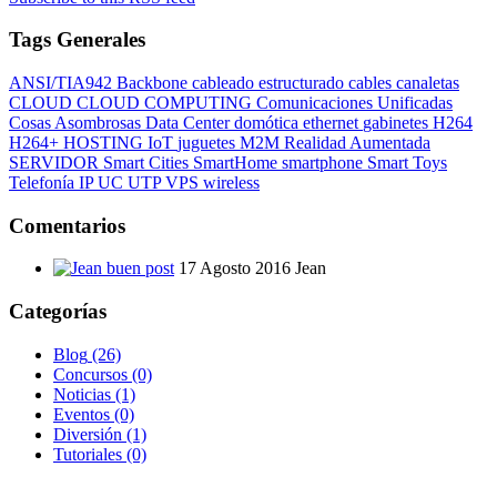
Tags Generales
ANSI/TIA942
Backbone
cableado estructurado
cables
canaletas
CLOUD
CLOUD COMPUTING
Comunicaciones Unificadas
Cosas Asombrosas
Data Center
domótica
ethernet
gabinetes
H264
H264+
HOSTING
IoT
juguetes
M2M
Realidad Aumentada
SERVIDOR
Smart Cities
SmartHome
smartphone
Smart Toys
Telefonía IP
UC
UTP
VPS
wireless
Comentarios
buen post
17 Agosto 2016
Jean
Categorías
Blog
(26)
Concursos
(0)
Noticias
(1)
Eventos
(0)
Diversión
(1)
Tutoriales
(0)