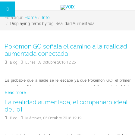
Está aquí:
Home
Info
Displaying items by tag: Realidad Aumentada
Pokémon GO señala el camino a la realidad
aumentada conectada
Blog
Lunes, 03 Octubre 2016 12:25
Es probable que a nadie se le escape ya que Pokémon GO, el primer
juego de realidad aumentada para dispositivos móviles a nivel global,
Read more...
está siendo un éxito mundial. Desarrollado por Niantic para Nintendo, se
lanzó el pasado 6 de julio y, en menos de 15 días, acumula unas 15
La realidad aumentada, el compañero ideal
millones de descargas. Con más usuarios activos que Twitter, amenaza
del IoT
con monopolizar el tiempo libre de gran parte de la sociedad, que se
Blog
Miércoles, 05 Octubre 2016 12:19
afana en buscar pokémones en todos los lugares imaginables. La
versión del siglo XXI de este juego de 1996 tiene enganchados a
jugadores de todas las edades.