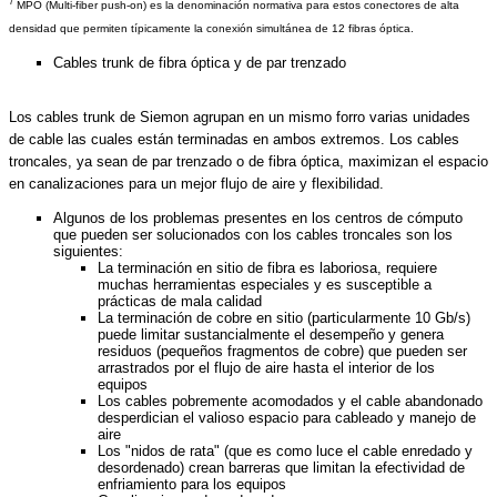
7
MPO (Multi-fiber push-on) es la denominación normativa para estos conectores de alta
densidad que permiten típicamente la conexión simultánea de 12 fibras óptica.
Cables trunk de fibra óptica y de par trenzado
Los cables trunk de Siemon agrupan en un mismo forro varias unidades
de cable las cuales están terminadas en ambos extremos. Los cables
troncales, ya sean de par trenzado o de fibra óptica, maximizan el espacio
en canalizaciones para un mejor flujo de aire y flexibilidad.
Algunos de los problemas presentes en los centros de cómputo
que pueden ser solucionados con los cables troncales son los
siguientes:
La terminación en sitio de fibra es laboriosa, requiere
muchas herramientas especiales y es susceptible a
prácticas de mala calidad
La terminación de cobre en sitio (particularmente 10 Gb/s)
puede limitar sustancialmente el desempeño y genera
residuos (pequeños fragmentos de cobre) que pueden ser
arrastrados por el flujo de aire hasta el interior de los
equipos
Los cables pobremente acomodados y el cable abandonado
desperdician el valioso espacio para cableado y manejo de
aire
Los "nidos de rata" (que es como luce el cable enredado y
desordenado) crean barreras que limitan la efectividad de
enfriamiento para los equipos