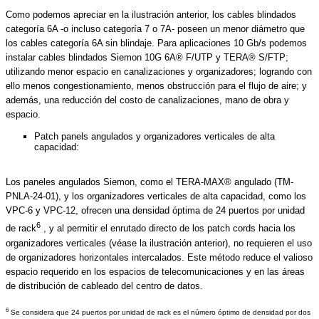
Como podemos apreciar en la ilustración anterior, los cables blindados
categoría 6A -o incluso categoría 7 o 7A- poseen un menor diámetro que
los cables categoría 6A sin blindaje. Para aplicaciones 10 Gb/s podemos
instalar cables blindados Siemon 10G 6A® F/UTP y TERA® S/FTP;
utilizando menor espacio en canalizaciones y organizadores; logrando con
ello menos congestionamiento, menos obstrucción para el flujo de aire; y
además, una reducción del costo de canalizaciones, mano de obra y
espacio.
Patch panels angulados y organizadores verticales de alta
capacidad:
Los paneles angulados Siemon, como el TERA-MAX® angulado (TM-
PNLA-24-01), y los organizadores verticales de alta capacidad, como los
VPC-6 y VPC-12, ofrecen una densidad óptima de 24 puertos por unidad
6
de rack
, y al permitir el enrutado directo de los patch cords hacia los
organizadores verticales (véase la ilustración anterior), no requieren el uso
de organizadores horizontales intercalados. Este método reduce el valioso
espacio requerido en los espacios de telecomunicaciones y en las áreas
de distribución de cableado del centro de datos.
6
Se considera que 24 puertos por unidad de rack es el número óptimo de densidad por dos