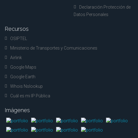
dedicado. Los recursos en oferta coincidirán con los ofrecidos por un servidor
Declaración Protección de
dedicado, pero el precio que tendrá que pagar por los recursos sería más o
Datos Personales
menos similar a lo que paga por un plan de alojamiento web compartido. No
hay duda de que un servidor de alojamiento VPS es el más adecuado para las
Recursos
pequeñas y medianas empresas que necesitan más recursos a precios
OSIPTEL
asequibles. Los servidores VPS se consideran híbridos entre el servidor
compartido y un servidor dedicado.
Ministerio de Transportes y Comunicaciones
Airlink
Soporte técnico
Google Maps
Hay momentos en que puede enfrentar problemas al operar su servicio VPS.
Google Earth
Aunque los usuarios de la cuenta VPS son necesarios para mantener y
mantener los servidores, necesitarían asistencia técnica si algo sale mal. Por
Whois Nslookup
lo tanto, cuando opta por un servidor de alojamiento VPS, asegúrese de elegir
Cuál es mi IP Pública
uno que ofrezca asistencia técnica sólida. Un buen plan de soporte al cliente
es imprescindible cuando elige su servidor de alojamiento web. Es mejor optar
Imágenes
por un proveedor de servicios que ofrezca asistencia técnica durante todo el
día.