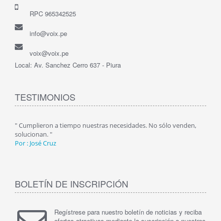
RPC 965342525
info@voix.pe
voix@voix.pe
Local: Av. Sanchez Cerro 637 - Piura
TESTIMONIOS
" Cumplieron a tiempo nuestras necesidades. No sólo venden,
" Exp
solucionan. "
prod
Por : José Cruz
Por 
BOLETÍN DE INSCRIPCIÓN
Regístrese para nuestro boletín de noticias y reciba
ofertas atractivas mediante la suscripción a nuestros